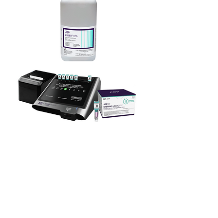
Baixa Temperatura e
Desinfecção
Bioscare e ASP firmaram parceria,
tornando a Bioscare distribuidora dos
produtos
ASP
no Estado do Rio de Janeiro.
A ASP é referência em produtos de
baixa temperatura em desinfecção