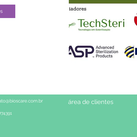
es
ato@bioscare.com.br
área de clientes
774391