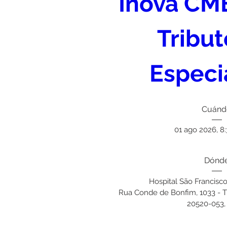
Inova CME
Tribut
Especi
Cuánd
01 ago 2026, 8:
Dónd
Hospital São Francisc
Rua Conde de Bonfim, 1033 - Tij
20520-053, 