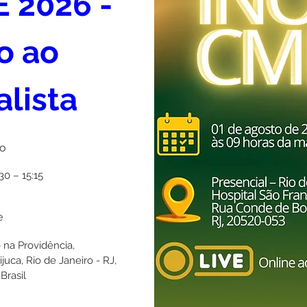
 2026 - 
o ao 
alista
o
30 – 15:15
e
o na Providência
, 
uca, Rio de Janeiro - RJ, 
Brasil