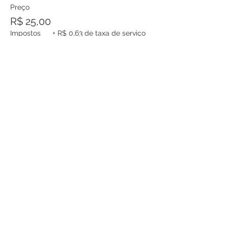
Preço
R$ 25,00
Impostos
+ R$ 0,63 de taxa de serviço
incluso
de ingresso
Esse evento está esgotado.
Compartilhe esse evento
E-mail:
contato@bioscare.com.br
(021) 32775634
(021) 34774391