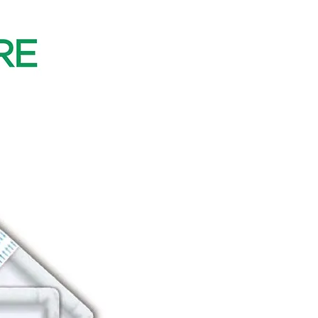
Cura
O curativo filme transparente pós
absorvente, que proporciona pro
agudas tais como: feridas cirúrgi
superficiais e de espessura parcia
Benefícios aos pacientes:
. redução do risco de infecção
. maior conforto ao paciente
Disponível nos tamanhos: 9 x 9 